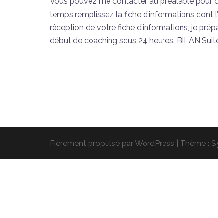
Vous pouvez me contacter au préalable pour d
temps remplissez la fiche d’informations dont l
réception de votre fiche d’informations, je pré
début de coaching sous 24 heures. BILAN Suite
Fièrement propulsé par WordPress
|
Thème :
S