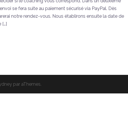
écider si le coaching vous correspond. Dans un deuxième
’envoi se fera suite au paiement sécurisé via PayPal. Dès
parerai notre rendez-vous. Nous établirons ensuite la date de
 […]
ydney
par aThemes.